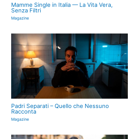
Mamme Single in Italia — La Vita Vera,
Senza Filtri
Magazine
Padri Separati – Quello che Nessuno
Racconta
Magazine