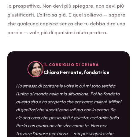
la prospettiva. Non devi più spiegare, non devi più
giustificarti. L’altro sa già. E quel sollievo — sapere
che qualcuno capisce senza che tu debba dire una
parola — vale più di qualsiasi aiuto pratico.
IL CONSIGLIO DI CHIARA
Chiara Ferrante, fondatrice
Ho smesso di contare le volte in cui mi sono sentita
l’unica al mondo nella mia situazione. Poi ho fondato
questo sito e ho scoperto che eravamo milioni. Milioni
di genitori che si sentivano soli ma non lo erano. Se
c’è una cosa che posso dirti è questa: esci dalla bolla.
Parla con qualcuno che vive come te. Non per
trovare l’amore per forza — ma per scoprire che